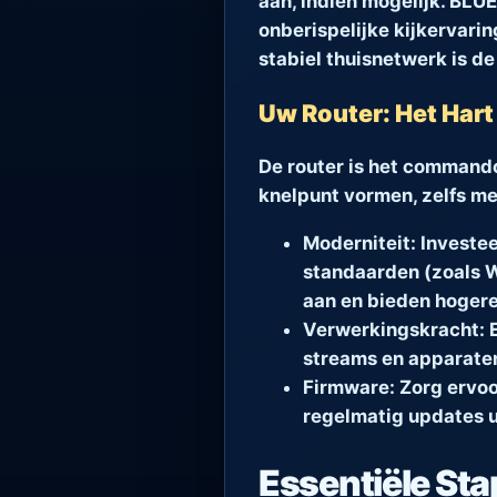
aan, indien mogelijk. BLU
onberispelijke kijkervarin
stabiel thuisnetwerk is de
Uw Router: Het Har
De router is het command
knelpunt vormen, zelfs me
Moderniteit:
Investee
standaarden (zoals W
aan en bieden hogere 
Verwerkingskracht:
E
streams en apparaten
Firmware:
Zorg ervoo
regelmatig updates ui
Essentiële Sta