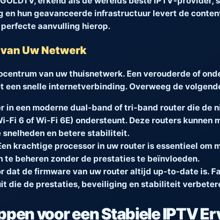
EGOLDTV, erkend als de werelds beste IPTV-provider, s
g en hun geavanceerde infrastructuur levert de content
 perfecte aanvulling hierop.
t van Uw Netwerk
ocentrum van uw thuisnetwerk. Een verouderde of ond
t een snelle internetverbinding. Overweeg de volgend
r in een moderne dual-band of tri-band router die de 
i-Fi 6 of Wi-Fi 6E) ondersteunt. Deze routers kunnen 
snelheden en betere stabiliteit.
en krachtige processor in uw router is essentieel om m
 te beheren zonder de prestaties te beïnvloeden.
r dat de firmware van uw router altijd up-to-date is. 
t die de prestaties, beveiliging en stabiliteit verbeter
ppen voor een Stabiele IPTV Er