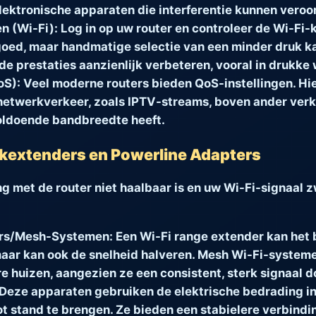
lektronische apparaten die interferentie kunnen veroo
n (Wi-Fi):
Log in op uw router en controleer de Wi-Fi-
goed, maar handmatige selectie van een minder druk k
de prestaties aanzienlijk verbeteren, vooral in druk
oS):
Veel moderne routers bieden QoS-instellingen. Hie
netwerkverkeer, zoals IPTV-streams, boven ander verke
oldoende bandbreedte heeft.
kextenders en Powerline Adapters
 met de router niet haalbaar is en uw Wi-Fi-signaal zw
ers/Mesh-Systemen:
Een Wi-Fi range extender kan het 
aar kan ook de snelheid halveren. Mesh Wi-Fi-systeme
e huizen, aangezien ze een consistent, sterk signaal do
Deze apparaten gebruiken de elektrische bedrading in
t stand te brengen. Ze bieden een stabielere verbindi