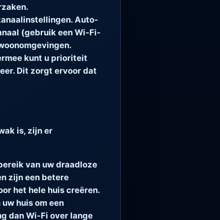
rzaken.
kanaalinstellingen. Auto-
anaal (gebruik een Wi-Fi-
ke woonomgevingen.
rmee kunt u prioriteit
er. Dit zorgt ervoor dat
ak is, zijn er
bereik van uw draadloze
n zijn een betere
or het hele huis creëren.
 uw huis om een
ng dan Wi-Fi over lange