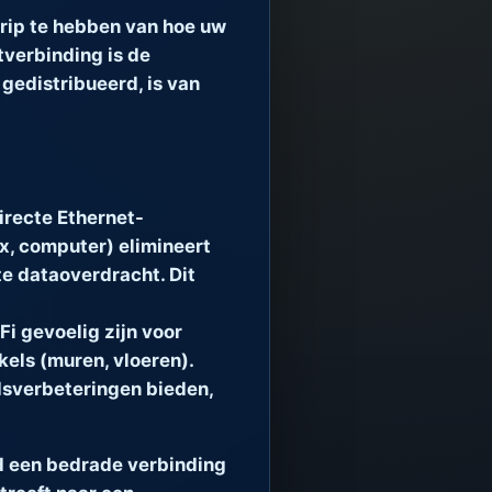
rip te hebben van hoe uw
tverbinding is de
gedistribueerd, is van
irecte Ethernet-
x, computer) elimineert
te dataoverdracht. Dit
Fi gevoelig zijn voor
kels (muren, vloeren).
dsverbeteringen bieden,
jd een bedrade verbinding