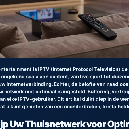
 entertainment is IPTV (Internet Protocol Television) 
n ongekend scala aan content, van live sport tot duizend
 uw internetverbinding. Echter, de belofte van naadloo
uw netwerk niet optimaal is ingesteld. Buffering, vert
an elke IPTV-gebruiker. Dit artikel duikt diep in de we
at u kunt genieten van een ononderbroken, kristalheld
ijp Uw Thuisnetwerk voor Opti