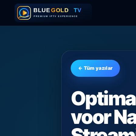
← Tüm yazılar
Optima
voor N
Stream