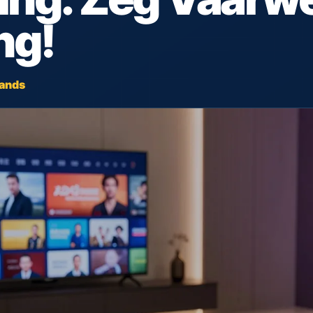
ng!
lands