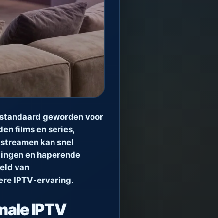
de standaard geworden voor
en films en series,
s streamen kan snel
ragingen en haperende
reld van
ere IPTV-ervaring.
male IPTV