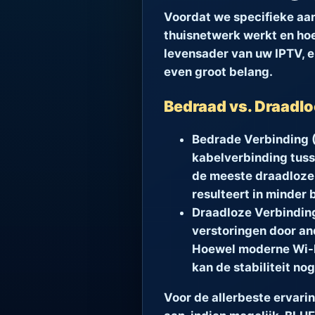
Voordat we specifieke aa
thuisnetwerk werkt en hoe
levensader van uw IPTV, e
even groot belang.
Bedraad vs. Draadlo
Bedrade Verbinding (
kabelverbinding tuss
de meeste draadloze 
resulteert in minder 
Draadloze Verbinding
verstoringen door and
Hoewel moderne Wi-Fi
kan de stabiliteit no
Voor de allerbeste ervari