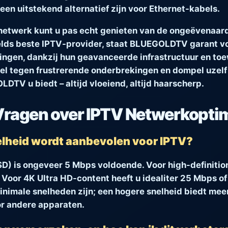
en uitstekend alternatief zijn voor Ethernet-kabels.
netwerk kunt u pas echt genieten van de ongeëvenaard
ds beste IPTV-provider, staat BLUEGOLDTV garant vo
ingen, dankzij hun geavanceerde infrastructuur en toe
el tegen frustrerende onderbrekingen en dompel uzelf
DTV u biedt – altijd vloeiend, altijd haarscherp.
Vragen over IPTV Netwerkoptim
elheid wordt aanbevolen voor IPTV?
SD) is ongeveer 5 Mbps voldoende. Voor high-definiti
Voor 4K Ultra HD-content heeft u idealiter 25 Mbps of
inimale snelheden zijn; een hogere snelheid biedt meer
oor andere apparaten.