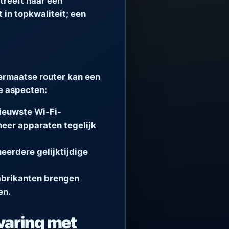
treeft naar een
 in topkwaliteit; een
ermaatse router kan een
e aspecten:
nieuwste Wi-Fi-
meer apparaten tegelijk
eerdere gelijktijdige
Fabrikanten brengen
en.
varing met