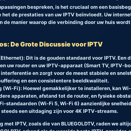
npassingen bespreken, is het cruciaal om een basisbeg
 het de prestaties van uw IPTV beïnvloedt. Uw interne
n de manier waarop die verbinding door uw huis wordt 
os: De Grote Discussie voor IPTV
Ethernet):
Dit is de gouden standaard voor IPTV. Een d
en uw router en uw IPTV-apparaat (Smart TV, IPTV-bo
interferentie en zorgt voor de meest stabiele en snels
buffering en een consistentere beeldkwaliteit.
 (Wi-Fi):
Hoewel gemakkelijker te installeren, kan Wi-
ere apparaten, afstand tot de router, en fysieke obsta
-standaarden (Wi-Fi 5, Wi-Fi 6) aanzienlijke snelhei
g steeds een uitdaging zijn voor 4K IPTV-streams.
ng met IPTV, zoals die van BLUEGOLDTV, raden we alti