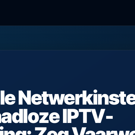
le Netwerkinste
aadloze IPTV-
ing: Zeg Vaarwe