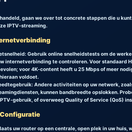
handeld, gaan we over tot concrete stappen die u kun
oze IPTV-streaming.
ternetverbinding
etsnelheid:
Gebruik online snelheidstests om de werke
w internetverbinding te controleren. Voor standaard H
olen; voor 4K-content heeft u 25 Mbps of meer nodig
hieraan voldoet.
eedtegebruik:
Andere activiteiten op uw netwerk, zoal
eamingdiensten, kunnen bandbreedte opslokken. Probee
PTV-gebruik, of overweeg Quality of Service (QoS) ins
 Configuratie
laats uw router op een centrale, open plek in uw huis,